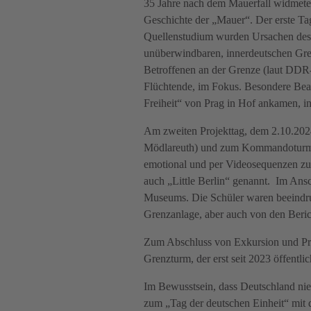
35 Jahre nach dem Mauerfall widmete
Geschichte der „Mauer“. Der erste T
Quellenstudium wurden Ursachen des
unüberwindbaren, innerdeutschen Gren
Betroffenen an der Grenze (laut DDR
Flüchtende, im Fokus. Besondere Beac
Freiheit“ von Prag in Hof ankamen, 
Am zweiten Projekttag, dem 2.10.202
Mödlareuth) und zum Kommandoturm He
emotional und per Videosequenzen zu
auch „Little Berlin“ genannt. Im Ans
Museums. Die Schüler waren beeindr
Grenzanlage, aber auch von den Beri
Zum Abschluss von Exkursion und Pro
Grenzturm, der erst seit 2023 öffentli
Im Bewusstsein, dass Deutschland nie 
zum „Tag der deutschen Einheit“ mit 