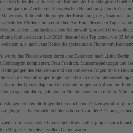
n sich Schüler der 12. Klassen im Rahmen der Projekttage am Goeth
ag stand ganz im Zeichen der theoretischen Betrachtung. Durch Zusam
 Mauerbaus, Rahmenbedingungen der Entstehung, die „Anatomie“ und 
ze seit den 1960er Jahren erarbeitet. Am Ende des ersten Tages stand
-Vokabular dem „antifaschistischen Schutzwall“), sowohl Grenzsoldat
htung fand an diesem 1.10.2024, dass auf den Tag genau, vor 35 Jahre
in welchem u. a. auch Jens Rohde die spektakuläre Flucht vom Reiche
4, wurde das Theoriewissen durch eine Exkursion nach „Little Berli
inersgrün komplettiert. Frau Friedrich, Museumspädagogin und Gesch
 Bedingungen des Mauerbaus und den konkreten Folgen für die Bewohn
chluss an die Ausführungen folgten der Besuch der Sonderausstellung
uckt von der Grenzanlage und den Erläuterungen zu Aufbau und Funk
chten zu spektakulären, gelungenen Fluchtversuchen in und um Mödlar
jekttagen erlebten die Jugendlichen noch eine Zeitzeugenführung i
ch zugängig ist, hatten viele Schüler schon oft von der A 72 aus gesehe
wieder durch solch eine Grenze geteilt sein sollte, ging es zurück nac
dem Bürgerfest bereits in vollem Gange waren.