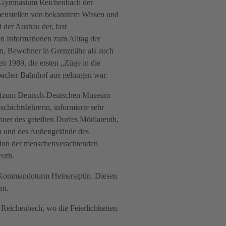
e-Gymnasium Reichenbach der
menstellen von bekanntem Wissen und
der Ausbau der, fast
en Informationen zum Alltag der
en, Bewohner in Grenznähe als auch
n 1989, die ersten „Züge in die
nbacher Bahnhof aus gelungen war.
n“ (zum Deutsch-Deutschen Museum
ichtslehrerin, informierte sehr
er des geteilten Dorfes Mödlareuth,
en und des Außengelände des
tion der menschenverachtenden
euth.
m Kommandoturm Heinersgrün. Diesen
nen.
h Reichenbach, wo die Feierlichkeiten