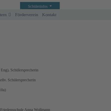
Schülerinfos
tern
Förderverein
Kontakt
Eng), Schülersprecherin
tellv. Schülersprecherin
10a)
 Friedensschule Anna Wollmann