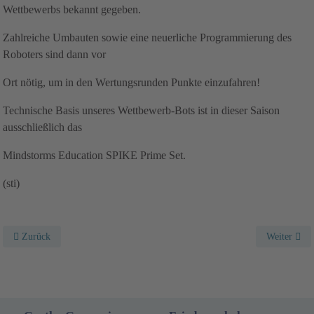
Wettbewerbs bekannt gegeben.
Zahlreiche Umbauten sowie eine neuerliche Programmierung des
Roboters sind dann vor
Ort nötig, um in den Wertungsrunden Punkte einzufahren!
Technische Basis unseres Wettbewerb-Bots ist in dieser Saison
ausschließlich das
Mindstorms Education SPIKE Prime Set.
(sti)
Vorheriger Beitrag: Veranstaltung Jugendparlament
Nächster Be
Zurück
Weiter