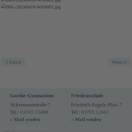
Vorheriger Beitrag: Tischtennis 2025
Nächster Be
Zurück
Weiter
Goethe-Gymnasium
Friedensschule
Ackermannstraße 7
Friedrich-Engels-Platz 7
Tel.:
03765 13488
Tel.:
03765 12662
» Mail senden
» Mail senden
Folgen Sie uns auf: